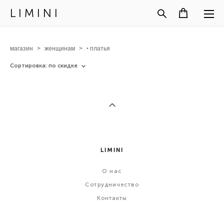
L I M I N I
магазин
>
женщинам
>
‣ платья
Сортировка:
по скидке
LIMINI
О
нас
Сотрудничество
Контакты