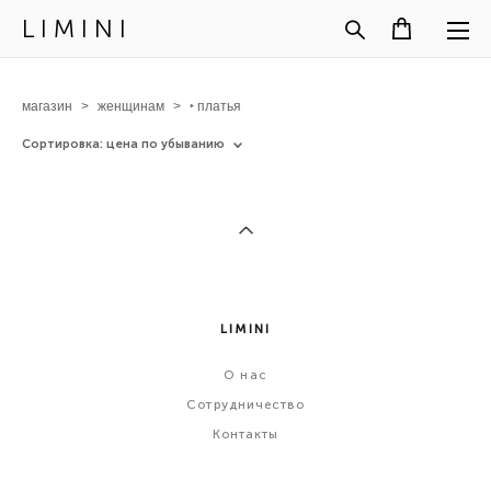
L I M I N I
магазин
>
женщинам
>
‣ платья
Сортировка:
цена по убыванию
LIMINI
О
нас
Сотрудничество
Контакты