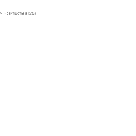
>
‣ свитшоты и худи