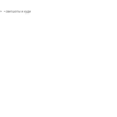
>
‣ свитшоты и худи