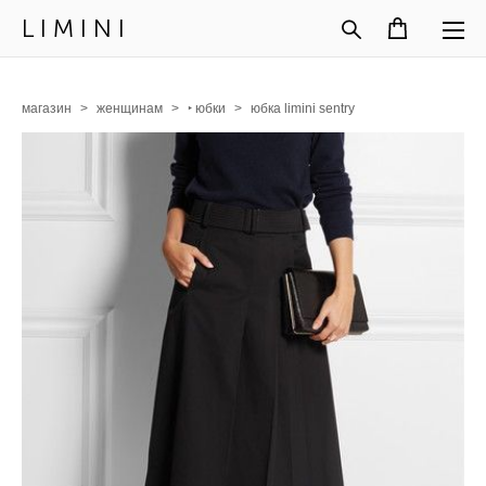
L I M I N I
магазин
>
женщинам
>
‣ юбки
>
юбка limini sentry