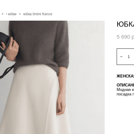
>
‣ юбки
>
юбка limini france
ЮБКА
5 690 
ЖЕНСКА
ОПИСАН
Модная ю
посадка 