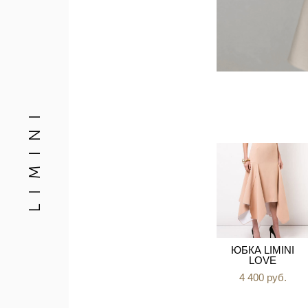
L I M I N I
ЮБКА LIMINI
LOVE
4 400 pуб.