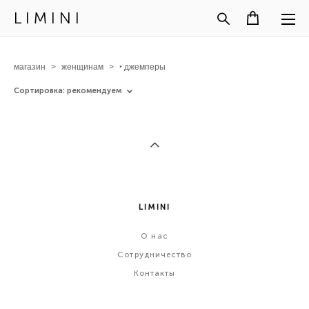
L I M I N I
магазин
>
женщинам
>
‣ джемперы
Сортировка:
рекомендуем
LIMINI
О
нас
Сотрудничество
Контакты