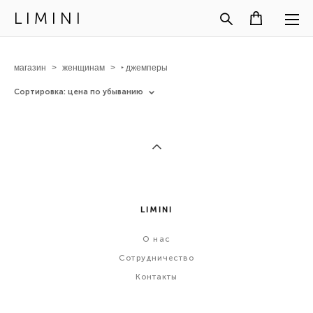
L I M I N I
магазин
>
женщинам
>
‣ джемперы
Сортировка:
цена по убыванию
LIMINI
О
нас
Сотрудничество
Контакты