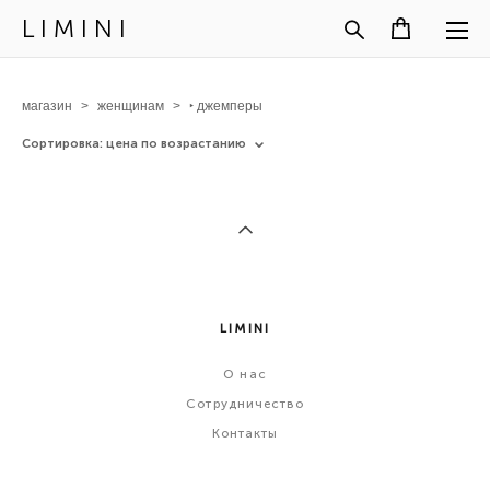
L I M I N I
магазин
>
женщинам
>
‣ джемперы
Сортировка:
цена по возрастанию
LIMINI
О
нас
Сотрудничество
Контакты