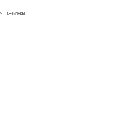
>
‣ джемперы